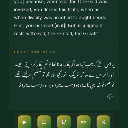
you] because, whenever the One God was
invoked, you denied this truth; whereas,
when divinity was ascribed to aught beside
Him, you believed [in it]! But all judgment
rests with God, the Exalted, the Great!”
URDU TRANSLATION
یہ اس لئے کہ جب تنہا خدا کو پکارا جاتا تھا تو تم انکار کردیتے تھے۔
اور اگر اس کے ساتھ شریک مقرر کیا جاتا تھا تو تسلیم کرلیتے تھے
تو حکم تو خدا ہی کا ہے جو (سب سے) اوپر اور (سب سے) بڑا
ہے
▶
📖
📑
📜
𝕏