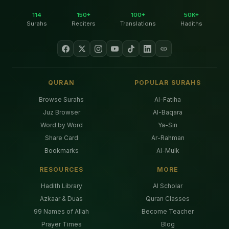
114
150+
100+
50K+
Surahs
Reciters
Translations
Hadiths
QURAN
POPULAR SURAHS
Browse Surahs
Al-Fatiha
Juz Browser
Al-Baqara
Word by Word
Ya-Sin
Share Card
Ar-Rahman
Bookmarks
Al-Mulk
RESOURCES
MORE
Hadith Library
AI Scholar
Azkaar & Duas
Quran Classes
99 Names of Allah
Become Teacher
Prayer Times
Blog