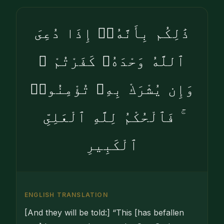
ذَٰلِكُم بِأَنَّهُۥٓ إِذَا دُعِىَ
ٱللَّهُ وَحْدَهُۥ كَفَرْتُمْ ۖ
وَإِن يُشْرَكْ بِهِۦ تُؤْمِنُوا۟
ۚ فَٱلْحُكْمُ لِلَّهِ ٱلْعَلِىِّ
ٱلْكَبِيرِ
ENGLISH TRANSLATION
[And they will be told:] “This [has befallen