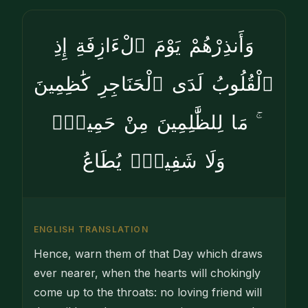
وَأَنذِرْهُمْ يَوْمَ ٱلْءَازِفَةِ إِذِ
ٱلْقُلُوبُ لَدَى ٱلْحَنَاجِرِ كَٰظِمِينَ
ۚ مَا لِلظَّٰلِمِينَ مِنْ حَمِيمٍۢ
وَلَا شَفِيعٍۢ يُطَاعُ
ENGLISH TRANSLATION
Hence, warn them of that Day which draws
ever nearer, when the hearts will chokingly
come up to the throats: no loving friend will