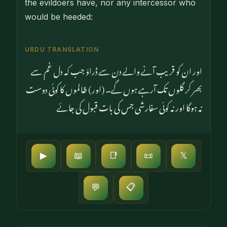
the evildoers have, nor any intercessor who
would be heeded:
URDU TRANSLATION
اور ان کو قریب آنے والے دن سے ڈراؤ جب کہ دل غم سے
بھر کر گلوں تک آرہے ہوں گے۔ (اور) ظالموں کا کوئی دوست
نہ ہوگا اور نہ کوئی سفارشی جس کی بات قبول کی جائے
▶
📖
📑
📜
𝕏
📋
💬