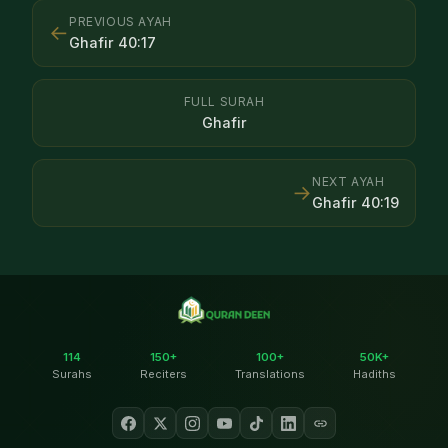
PREVIOUS AYAH
←
Ghafir
40
:
17
FULL SURAH
Ghafir
NEXT AYAH
→
Ghafir
40
:
19
114
150+
100+
50K+
Surahs
Reciters
Translations
Hadiths