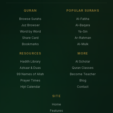
QURAN
POPULAR SURAHS
Browse Surahs
Al-Fatiha
Juz Browser
Al-Baqara
Word by Word
Ya-Sin
Share Card
Ar-Rahman
Bookmarks
Al-Mulk
RESOURCES
MORE
Hadith Library
AI Scholar
Azkaar & Duas
Quran Classes
99 Names of Allah
Become Teacher
Prayer Times
Blog
Hijri Calendar
Contact
SITE
Home
Features