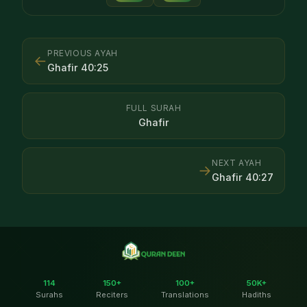
PREVIOUS AYAH
←
Ghafir
40
:
25
FULL SURAH
Ghafir
NEXT AYAH
→
Ghafir
40
:
27
114
150+
100+
50K+
Surahs
Reciters
Translations
Hadiths