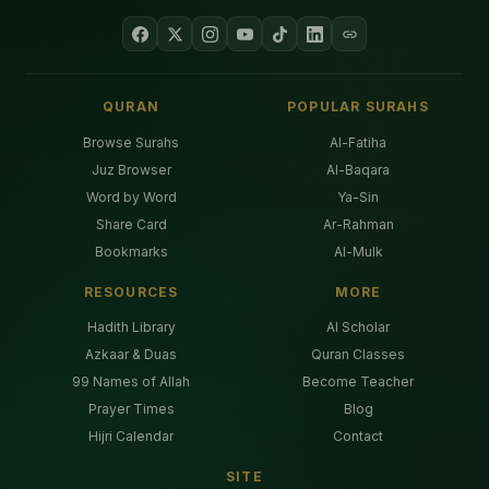
QURAN
POPULAR SURAHS
Browse Surahs
Al-Fatiha
Juz Browser
Al-Baqara
Word by Word
Ya-Sin
Share Card
Ar-Rahman
Bookmarks
Al-Mulk
RESOURCES
MORE
Hadith Library
AI Scholar
Azkaar & Duas
Quran Classes
99 Names of Allah
Become Teacher
Prayer Times
Blog
Hijri Calendar
Contact
SITE