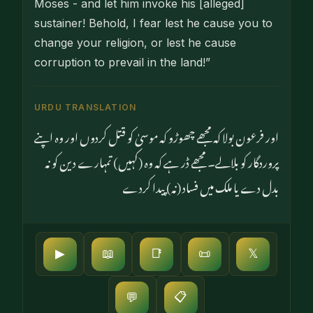
Moses - and let him invoke his [alleged]
sustainer! Behold, I fear lest he cause you to
change your religion, or lest he cause
corruption to prevail in the land!”
URDU TRANSLATION
اور فرعون بولا کہ مجھے چھوڑو کہ موسیٰ کو قتل کردوں اور وہ اپنے
پروردگار کو بلالے۔ مجھے ڈر ہے کہ وہ (کہیں) تمہارے دین کو نہ
بدل دے یا ملک میں فساد (نہ) پیدا کردے
▶
📖
📑
📜
𝕏
📋
💬