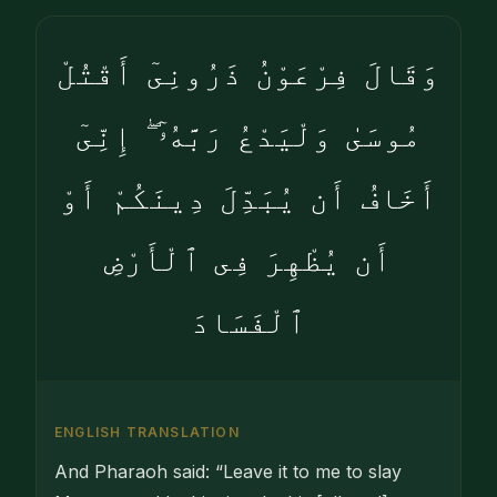
وَقَالَ فِرْعَوْنُ ذَرُونِىٓ أَقْتُلْ
مُوسَىٰ وَلْيَدْعُ رَبَّهُۥٓ ۖ إِنِّىٓ
أَخَافُ أَن يُبَدِّلَ دِينَكُمْ أَوْ
أَن يُظْهِرَ فِى ٱلْأَرْضِ
ٱلْفَسَادَ
ENGLISH TRANSLATION
And Pharaoh said: “Leave it to me to slay