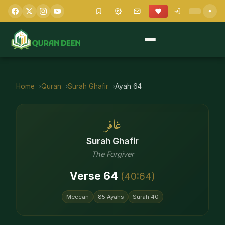
Home
Quran
Surah
Ghafir
Ayah
64
غافر
Surah
Ghafir
The Forgiver
Verse
64
(
40
:
64
)
Meccan
85
Ayahs
Surah
40