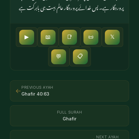
پروردگار ہے۔ پس خدائے پروردگار عالم بہت ہی بابرکت ہے
▶
📖
📑
📜
𝕏
📋
💬
PREVIOUS AYAH
←
Ghafir
40
:
63
FULL SURAH
Ghafir
NEXT AYAH