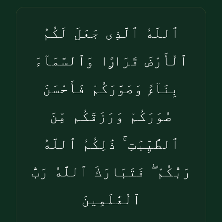
ٱللَّهُ ٱلَّذِى جَعَلَ لَكُمُ
ٱلْأَرْضَ قَرَارًۭا وَٱلسَّمَآءَ
بِنَآءًۭ وَصَوَّرَكُمْ فَأَحْسَنَ
صُوَرَكُمْ وَرَزَقَكُم مِّنَ
ٱلطَّيِّبَٰتِ ۚ ذَٰلِكُمُ ٱللَّهُ
رَبُّكُمْ ۖ فَتَبَارَكَ ٱللَّهُ رَبُّ
ٱلْعَٰلَمِينَ