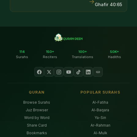
→
Ghafir
40
:
65
114
150+
100+
50K+
Surahs
Reciters
Translations
Hadiths
QURAN
POPULAR SURAHS
Browse Surahs
Al-Fatiha
Juz Browser
Al-Baqara
Word by Word
Ya-Sin
Share Card
Ar-Rahman
Bookmarks
Al-Mulk