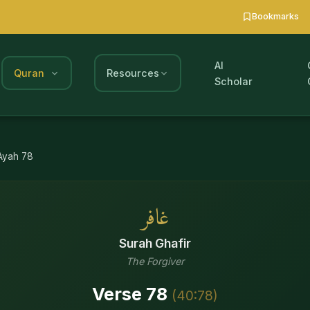
Bookmarks
AI
Quran
Resources
Scholar
Ayah
78
غافر
Surah
Ghafir
The Forgiver
Verse
78
(
40
:
78
)