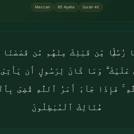
Meccan
85
Ayahs
Surah
40
ا رُسُلًۭا مِّن قَبْلِكَ مِنْهُم مَّن قَصَصْنَا 
ْ عَلَيْكَ ۗ وَمَا كَانَ لِرَسُولٍ أَن يَأْتِىَ 
هِ ۚ فَإِذَا جَآءَ أَمْرُ ٱللَّهِ قُضِىَ بِٱلْح
هُنَالِكَ ٱلْمُبْطِلُونَ