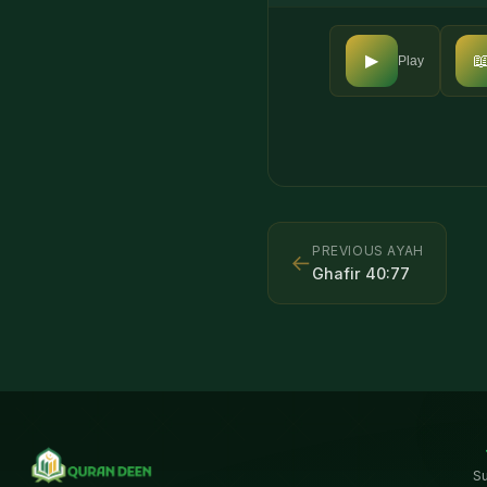

▶
Play
PREVIOUS AYAH
←
Ghafir
40
:
77
S