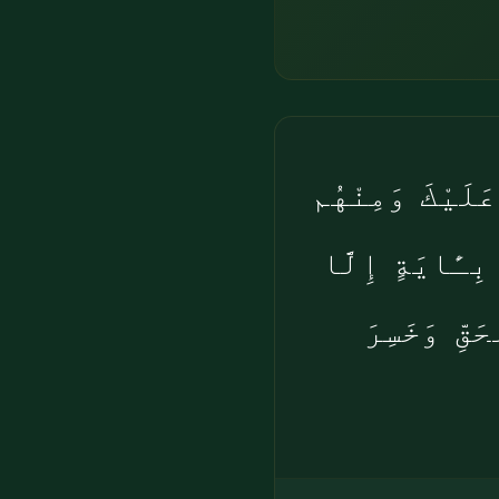
عَلَيْكَ وَمِنْهُم
بِـَٔايَةٍ إِلَّا
َقِّ وَخَسِرَ