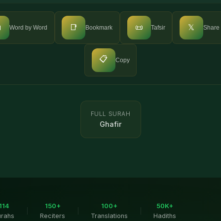

📑
📜
𝕏
Word by Word
Bookmark
Tafsir
Share
📋
Copy
FULL SURAH
Ghafir
114
150+
100+
50K+
|
|
|
urahs
Reciters
Translations
Hadiths