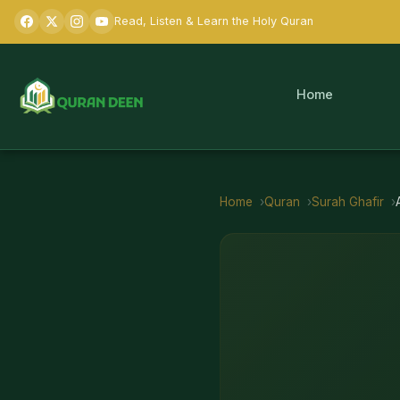
Read, Listen & Learn the Holy Quran
Home
Home
Quran
Surah
Ghafir