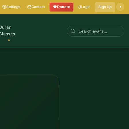
Settings
Contact
Donate
Login
Sign Up
Quran
Classes