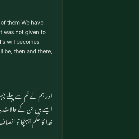
e of them We have
t was not given to
d’s will becomes
ll be, then and there,
اور ہم نے تم سے پہلے (بہت
ایسے ہیں جن کے حالات بیان
خدا کا حکم آپہنچا تو انصا