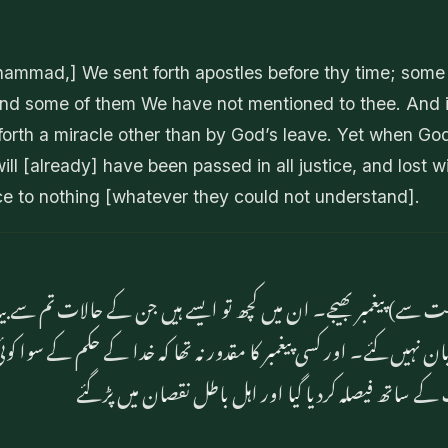
ammad,] We sent forth apostles before thy time; som
and some of them We have not mentioned to thee. And i
 forth a miracle other than by God’s leave. Yet when Go
ll [already] have been passed in all justice, and lost wi
uce to nothing [whatever they could not understand].
 سے) پیغمبر بھیجے۔ ان میں کچھ تو ایسے ہیں جن کے حالات تم سے بیا
 نہیں کئے۔ اور کسی پیغمبر کا مقدور نہ تھا کہ خدا کے حکم کے سوا ک
ف کے ساتھ فیصلہ کردیا گیا اور اہل باطل نقصان میں پڑ گئے