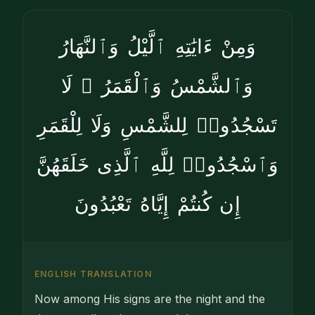
وَمِنْ ءَايَٰتِهِ ٱلَّيْلُ وَٱلنَّهَارُ
وَٱلشَّمْسُ وَٱلْقَمَرُ ۚ لَا
تَسْجُدُوا۟ لِلشَّمْسِ وَلَا لِلْقَمَرِ
وَٱسْجُدُوا۟ لِلَّهِ ٱلَّذِى خَلَقَهُنَّ
إِن كُنتُمْ إِيَّاهُ تَعْبُدُونَ
ENGLISH TRANSLATION
Now among His signs are the night and the