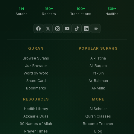
114
150+
100+
50K+
Surahs
Reciters
Translations
Hadiths
QURAN
POPULAR SURAHS
Browse Surahs
Al-Fatiha
Juz Browser
Al-Baqara
Word by Word
Ya-Sin
Share Card
Ar-Rahman
Bookmarks
Al-Mulk
RESOURCES
MORE
Hadith Library
AI Scholar
Azkaar & Duas
Quran Classes
99 Names of Allah
Become Teacher
Prayer Times
Blog