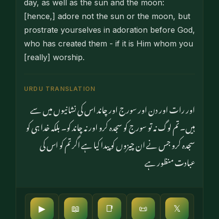
day, as well as the sun and the moon:
[hence,] adore not the sun or the moon, but
prostrate yourselves in adoration before God,
who has created them - if it is Him whom you
[really] worship.
URDU TRANSLATION
اور رات اور دن اور سورج اور چاند اس کی نشانیوں میں سے
ہیں۔ تم لوگ نہ تو سورج کو سجدہ کرو اور نہ چاند کو۔ بلکہ خدا ہی کو
سجدہ کرو جس نے ان چیزوں کو پیدا کیا ہے اگر تم کو اس کی
عبادت منظور ہے
▶
📖
📑
📜
𝕏