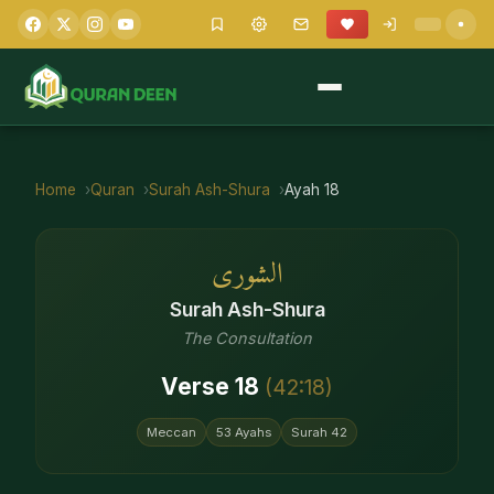
Home
Quran
Surah
Ash-Shura
Ayah
18
الشورى
Surah
Ash-Shura
The Consultation
Verse
18
(
42
:
18
)
Meccan
53
Ayahs
Surah
42