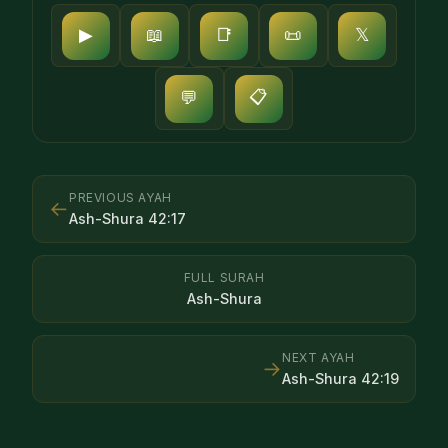
▶
📖
📑
📜
𝕏
📋
💬
PREVIOUS AYAH
←
Ash-Shura
42
:
17
FULL SURAH
Ash-Shura
NEXT AYAH
→
Ash-Shura
42
:
19