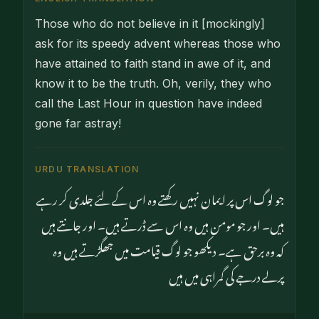
Those who do not believe in it [mockingly]
ask for its speedy advent whereas those who
have attained to faith stand in awe of it, and
know it to be the truth. Oh, verily, they who
call the Last Hour in question have indeed
gone far astray!
URDU TRANSLATION
جو لوگ اس پر ایمان نہیں رکھتے وہ اس کے لئے جلدی کر رہے
ہیں۔ اور جو مومن ہیں وہ اس سے ڈرتے ہیں۔ اور جانتے ہیں
کہ وہ برحق ہے۔ دیکھو جو لوگ قیامت میں جھگڑتے ہیں وہ
پرلے درجے کی گمراہی میں ہیں