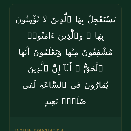
يَسْتَعْجِلُ بِهَا ٱلَّذِينَ لَا يُؤْمِنُونَ
بِهَا ۖ وَٱلَّذِينَ ءَامَنُوا۟
مُشْفِقُونَ مِنْهَا وَيَعْلَمُونَ أَنَّهَا
ٱلْحَقُّ ۗ أَلَآ إِنَّ ٱلَّذِينَ
يُمَارُونَ فِى ٱلسَّاعَةِ لَفِى
ضَلَٰلٍۭ بَعِيدٍ
ENGLISH TRANSLATION