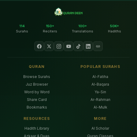
114
150+
100+
50K+
Surahs
Reciters
Translations
Hadiths
QURAN
POPULAR SURAHS
Browse Surahs
Al-Fatiha
Juz Browser
Al-Baqara
Word by Word
Ya-Sin
Share Card
Ar-Rahman
Bookmarks
Al-Mulk
RESOURCES
MORE
Hadith Library
AI Scholar
Azkaar & Duas
Quran Classes