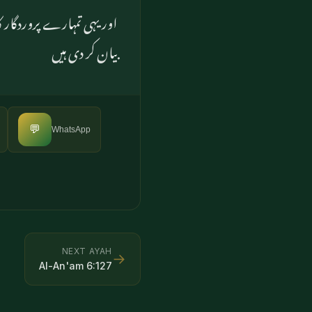
اور یہی تمہارے پروردگار 
بیان کر دی ہیں
💬
WhatsApp
NEXT AYAH
→
Al-An'am
6
:
127