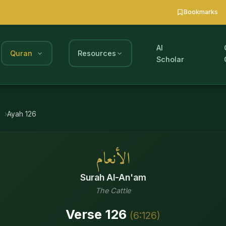
Bookmarks
AI
Quran
Resources
Scholar
m
Ayah
126
الأنعام
Surah
Al-An'am
The Cattle
Verse
126
(
6
:
126
)