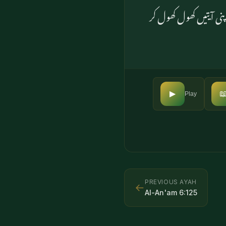
اور یہی تمہارے پرورد

▶
Play
PREVIOUS AYAH
←
Al-An'am
6
:
125