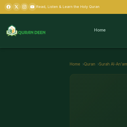
Read, Listen & Learn the Holy Quran
Home
Home
Quran
Surah
Al-An'a