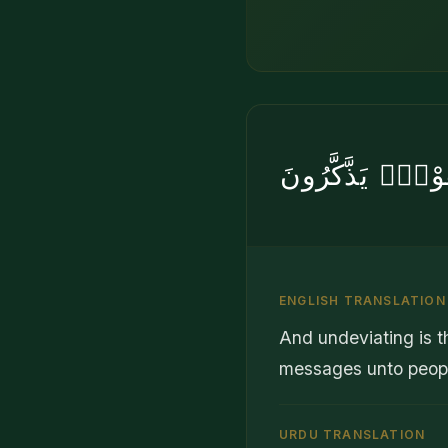
وْمٍۢ يَذَّكَّرُونَ
ENGLISH TRANSLATION
And undeviating is t
messages unto people
URDU TRANSLATION