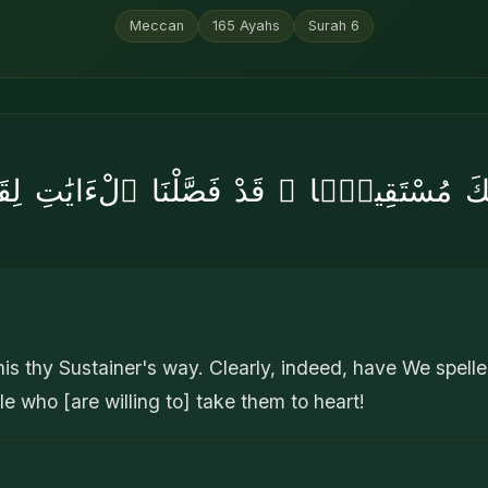
Meccan
165
Ayahs
Surah
6
ِّكَ مُسْتَقِيمًۭا ۗ قَدْ فَصَّلْنَا ٱلْءَايَٰتِ لِقَ
his thy Sustainer's way. Clearly, indeed, have We spell
 who [are willing to] take them to heart!