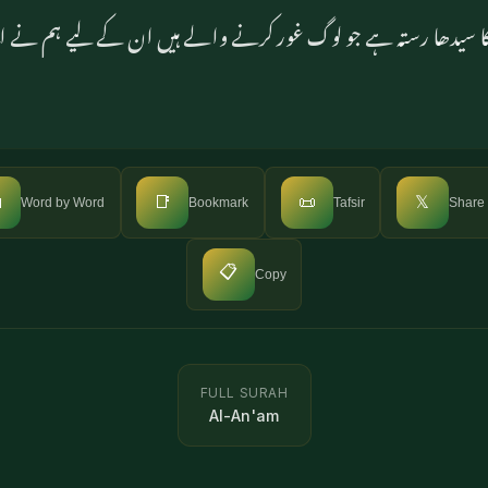
گار کا سیدھا رستہ ہے جو لوگ غور کرنے والے ہیں ان کے لیے ہم نے

📑
📜
𝕏
Word by Word
Bookmark
Tafsir
Share
📋
Copy
FULL SURAH
Al-An'am