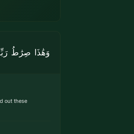
وَهَٰذَا صِرَٰطُ رَب
ed out these