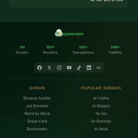
114
150+
100+
50K+
Surahs
Reciters
Translations
Hadiths
QURAN
POPULAR SURAHS
Browse Surahs
Al-Fatiha
Juz Browser
Al-Baqara
Word by Word
Ya-Sin
Share Card
Ar-Rahman
Bookmarks
Al-Mulk