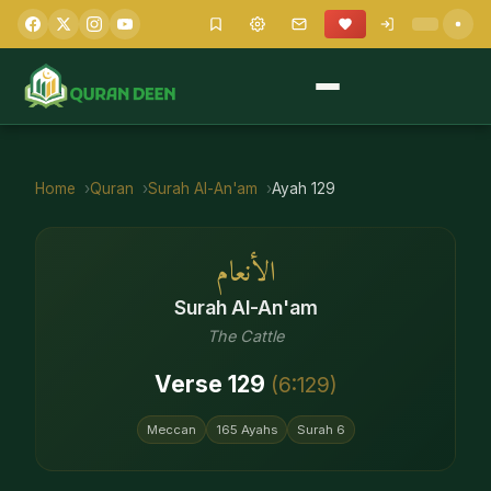
Home
Quran
Surah
Al-An'am
Ayah
129
الأنعام
Surah
Al-An'am
The Cattle
Verse
129
(
6
:
129
)
Meccan
165
Ayahs
Surah
6