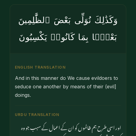
وَكَذَٰلِكَ نُوَلِّى بَعْضَ ٱلظَّٰلِمِينَ
بَعْضًۢا بِمَا كَانُوا۟ يَكْسِبُونَ
ENGLISH TRANSLATION
And in this manner do We cause evildoers to
seduce one another by means of their (evil]
doings.
URDU TRANSLATION
اور اسی طرح ہم ظالموں کو ان کے اعمال کے سبب جو وہ