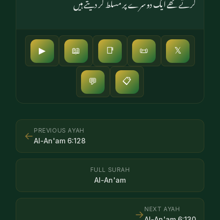
کرتے تھے ایک دوسرے پر مسلط کر دیتے ہیں
▶
📖
📑
📜
𝕏
📋
💬
PREVIOUS AYAH
←
Al-An'am
6
:
128
FULL SURAH
Al-An'am
NEXT AYAH
→
Al-An'am
6
:
130