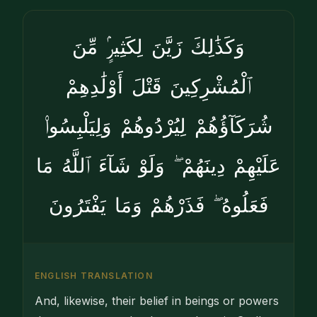
وَكَذَٰلِكَ زَيَّنَ لِكَثِيرٍۢ مِّنَ
ٱلْمُشْرِكِينَ قَتْلَ أَوْلَٰدِهِمْ
شُرَكَآؤُهُمْ لِيُرْدُوهُمْ وَلِيَلْبِسُوا۟
عَلَيْهِمْ دِينَهُمْ ۖ وَلَوْ شَآءَ ٱللَّهُ مَا
فَعَلُوهُ ۖ فَذَرْهُمْ وَمَا يَفْتَرُونَ
ENGLISH TRANSLATION
And, likewise, their belief in beings or powers