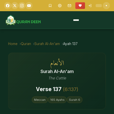
Home
Quran
Surah
Al-An'am
Ayah
137
الأنعام
Surah
Al-An'am
The Cattle
Verse
137
(
6
:
137
)
Meccan
165
Ayahs
Surah
6