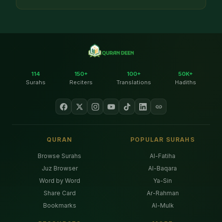
114
150+
100+
50K+
Surahs
Reciters
Translations
Hadiths
QURAN
POPULAR SURAHS
Browse Surahs
Al-Fatiha
Juz Browser
Al-Baqara
Word by Word
Ya-Sin
Share Card
Ar-Rahman
Bookmarks
Al-Mulk