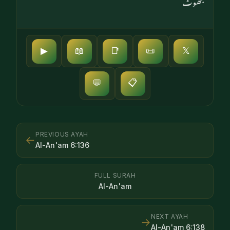
جھوٹ
▶
📖
📑
📜
𝕏
📋
💬
PREVIOUS AYAH
←
Al-An'am
6
:
136
FULL SURAH
Al-An'am
NEXT AYAH
→
Al-An'am
6
:
138