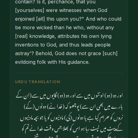
contain? Is it, perchance, that you
[yourselves] were witnesses when God
enjoined [all] this upon you?" And who could
be more wicked than he who, without any
[real] knowledge, attributes his own lying
inventions to God, and thus leads people
astray'? Behold, God does not grace [such]
evildoing folk with His guidance.
URDU TRANSLATION
اور دو (دو) اونٹوں میں سے اور دو (دو) گایوں میں سے (ان کے
بارے میں بھی ان سے) پوچھو کہ (خدا نے) دونوں (کے)
نروں کو حرام کیا ہے یا دونوں (کی) مادنیوں کو یا جو بچہ مادنیوں
کے پیٹ میں لپٹ رہا ہو اس کو بھلا جس وقت خدا نے تم کو