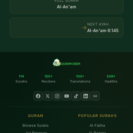
FULL SURAH
Al-An'am
NEXT AYAH
→
Al-An'am
6
:
145
114
150+
100+
50K+
Surahs
Reciters
Translations
Hadiths
QURAN
POPULAR SURAHS
Browse Surahs
Al-Fatiha
Juz Browser
Al-Baqara