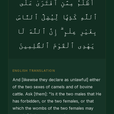
أَظْلَمُ مِمَّنِ ٱفْتَرَىٰ عَلَى
ٱللَّهِ كَذِبًۭا لِّيُضِلَّ ٱلنَّاسَ
بِغَيْرِ عِلْمٍ ۗ إِنَّ ٱللَّهَ لَا
يَهْدِى ٱلْقَوْمَ ٱلظَّٰلِمِينَ
ENGLISH TRANSLATION
And [likewise they declare as unlawful] either
of the two sexes of camels and of bovine
cattle. Ask [them]: "Is it the two males that He
has forbidden, or the two females, or that
which the wombs of the two females may