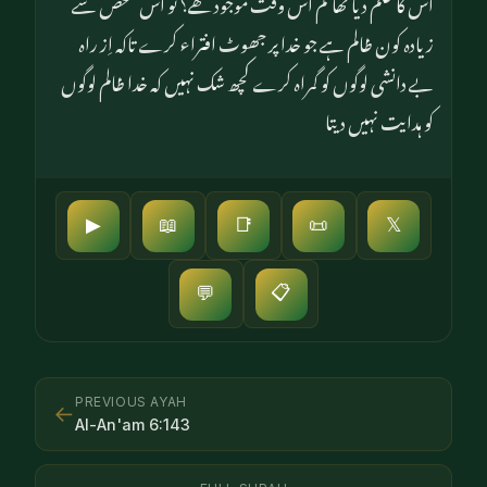
اس کا حکم دیا تھا تم اس وقت موجود تھے؟ تو اس شخص سے
زیادہ کون ظالم ہے جو خدا پر جھوٹ افتراء کرے تاکہ اِز راہ
بے دانشی لوگوں کو گمراہ کرے کچھ شک نہیں کہ خدا ظالم لوگوں
کو ہدایت نہیں دیتا
▶
📖
📑
📜
𝕏
📋
💬
PREVIOUS AYAH
←
Al-An'am
6
:
143