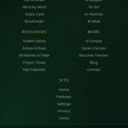
Word by Word
Ya-Sin
Share Card
Ar-Rahman
Bookmarks
Al-Mulk
RESOURCES
MORE
Hadith Library
AI Scholar
Azkaar & Duas
Quran Classes
99 Names of Allah
Become Teacher
Prayer Times
Blog
Hijri Calendar
Contact
SITE
Home
Features
Settings
Privacy
Terms