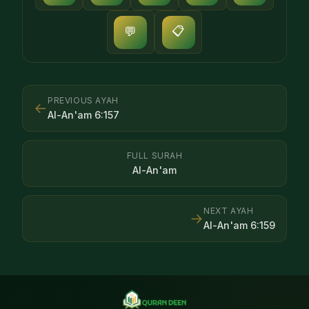
📋
💬
PREVIOUS AYAH
←
Al-An'am
6
:
157
FULL SURAH
Al-An'am
NEXT AYAH
→
Al-An'am
6
:
159