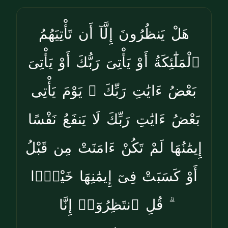
هَلْ يَنظُرُونَ إِلَّآ أَن تَأْتِيَهُمُ
ٱلْمَلَٰٓئِكَةُ أَوْ يَأْتِىَ رَبُّكَ أَوْ يَأْتِىَ
بَعْضُ ءَايَٰتِ رَبِّكَ ۗ يَوْمَ يَأْتِى
بَعْضُ ءَايَٰتِ رَبِّكَ لَا يَنفَعُ نَفْسًا
إِيمَٰنُهَا لَمْ تَكُنْ ءَامَنَتْ مِن قَبْلُ
أَوْ كَسَبَتْ فِىٓ إِيمَٰنِهَا خَيْرًۭا
ۗ قُلِ ٱنتَظِرُوٓا۟ إِنَّا