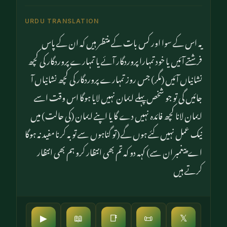
URDU TRANSLATION
یہ اس کے سوا اور کس بات کے منتظر ہیں کہ ان کے پاس
فرشتے آئیں یا خود تمہارا پروردگار آئے یا تمہارے پروردگار کی کچھ
نشانیاں آئیں (مگر) جس روز تمہارے پروردگار کی کچھ نشانیاں آ
جائیں گی تو جو شخص پہلے ایمان نہیں لایا ہوگا اس وقت اسے
ایمان لانا کچھ فائدہ نہیں دے گا یا اپنے ایمان (کی حالت) میں
نیک عمل نہیں کئے ہوں گے (تو گناہوں سے توبہ کرنا مفید نہ ہوگا
اے پیغمبر ان سے) کہہ دو کہ تم بھی انتظار کرو ہم بھی انتظار
کرتے ہیں
▶
📖
📑
📜
𝕏