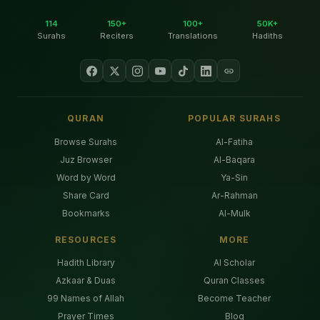
114
150+
100+
50K+
Surahs
Reciters
Translations
Hadiths
QURAN
POPULAR SURAHS
Browse Surahs
Al-Fatiha
Juz Browser
Al-Baqara
Word by Word
Ya-Sin
Share Card
Ar-Rahman
Bookmarks
Al-Mulk
RESOURCES
MORE
Hadith Library
AI Scholar
Azkaar & Duas
Quran Classes
99 Names of Allah
Become Teacher
Prayer Times
Blog