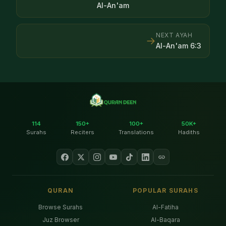
Al-An'am
NEXT AYAH
→
Al-An'am
6
:
3
114
150+
100+
50K+
Surahs
Reciters
Translations
Hadiths
QURAN
POPULAR SURAHS
Browse Surahs
Al-Fatiha
Juz Browser
Al-Baqara