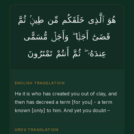
هُوَ ٱلَّذِى خَلَقَكُم مِّن طِينٍۢ ثُمَّ
قَضَىٰٓ أَجَلًۭا ۖ وَأَجَلٌۭ مُّسَمًّى
عِندَهُۥ ۖ ثُمَّ أَنتُمْ تَمْتَرُونَ
ENGLISH TRANSLATION
He it is who has created you out of clay, and
then has decreed a term [for you] - a term
known [only] to him. And yet you doubt –
URDU TRANSLATION