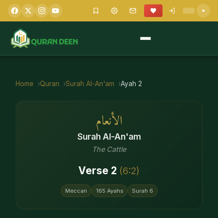
Home
Quran
Surah
Al-An'am
Ayah
2
الأنعام
Surah
Al-An'am
The Cattle
Verse
2
(
6
:
2
)
Meccan
165
Ayahs
Surah
6