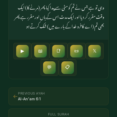
وہی تو ہے جس نے تم کو مٹی سے پیدا کیا پھر (مرنے کا) ایک
وقت مقرر کر دیا اور ایک مدت اس کے ہاں اور مقرر ہے پھر
بھی تم (اے کافرو خدا کے بارے میں) شک کرتے ہو
▶
📖
📑
📜
𝕏
📋
💬
PREVIOUS AYAH
←
Al-An'am
6
:
1
FULL SURAH