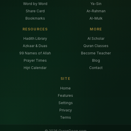
Word by Word
Ya-Sin
Share Card
Ar-Rahman
Bookmarks
Al-Mulk
RESOURCES
MORE
Hadith Library
AI Scholar
Azkaar & Duas
Quran Classes
99 Names of Allah
Become Teacher
Prayer Times
Blog
Hijri Calendar
Contact
SITE
Home
Features
Settings
Privacy
Terms
©
2026
QuranDeen.com