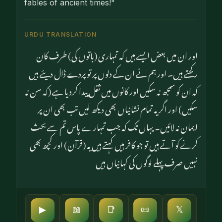
fables of ancient times!"
URDU TRANSLATION
اور ان میں بعض ایسے ہیں کہ تمہاری (باتوں کی) طرف کان
رکھتے ہیں۔ اور ہم نے ان کے دلوں پر تو پردے ڈال دیئے ہیں
کہ ان کو سمجھ نہ سکیں اور کانوں میں ثقل پیدا کردیا ہے (کہ سن نہ
سکیں) اور اگر یہ تمام نشانیاں بھی دیکھ لیں تب بھی ان پر
ایمان نہ لائیں۔ یہاں تک کہ جب تمہارے پاس تم سے بحث
کرنے کو آتے ہیں تو جو کافر ہیں کہتے ہیں یہ (قرآن) اور کچھ بھی
نہیں صرف پہلے لوگوں کی کہانیاں ہیں
▶
📖
📑
📜
𝕏