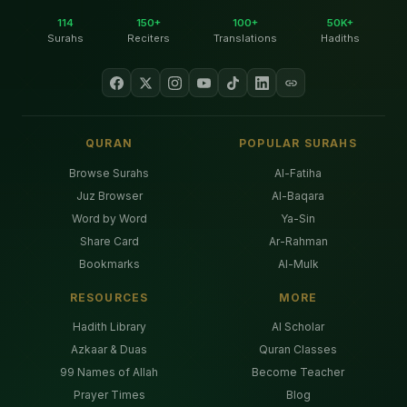
114
150+
100+
50K+
Surahs
Reciters
Translations
Hadiths
QURAN
POPULAR SURAHS
Browse Surahs
Al-Fatiha
Juz Browser
Al-Baqara
Word by Word
Ya-Sin
Share Card
Ar-Rahman
Bookmarks
Al-Mulk
RESOURCES
MORE
Hadith Library
AI Scholar
Azkaar & Duas
Quran Classes
99 Names of Allah
Become Teacher
Prayer Times
Blog