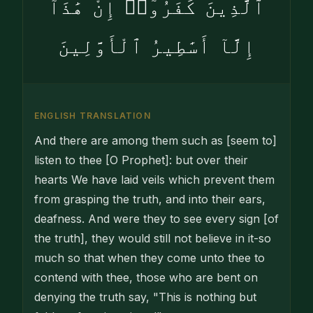
ٱلَّذِينَ كَفَرُوٓا۟ إِنْ هَٰذَآ
إِلَّآ أَسَٰطِيرُ ٱلْأَوَّلِينَ
ENGLISH TRANSLATION
And there are among them such as [seem to]
listen to thee [O Prophet]: but over their
hearts We have laid veils which prevent them
from grasping the truth, and into their ears,
deafness. And were they to see every sign [of
the truth], they would still not believe in it-so
much so that when they come unto thee to
contend with thee, those who are bent on
denying the truth say, "This is nothing but