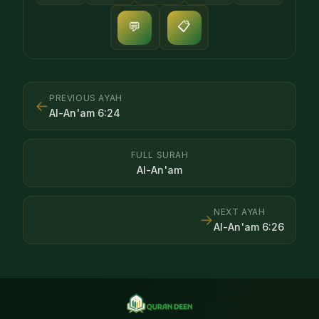
📋
💬
PREVIOUS AYAH
←
Al-An'am
6
:
24
FULL SURAH
Al-An'am
NEXT AYAH
→
Al-An'am
6
:
26