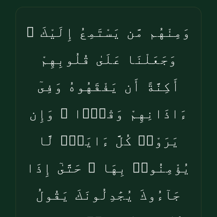
وَمِنْهُم مَّن يَسْتَمِعُ إِلَيْكَ ۖ
وَجَعَلْنَا عَلَىٰ قُلُوبِهِمْ
أَكِنَّةً أَن يَفْقَهُوهُ وَفِىٓ
ءَاذَانِهِمْ وَقْرًۭا ۚ وَإِن
يَرَوْا۟ كُلَّ ءَايَةٍۢ لَّا
يُؤْمِنُوا۟ بِهَا ۚ حَتَّىٰٓ إِذَا
جَآءُوكَ يُجَٰدِلُونَكَ يَقُولُ