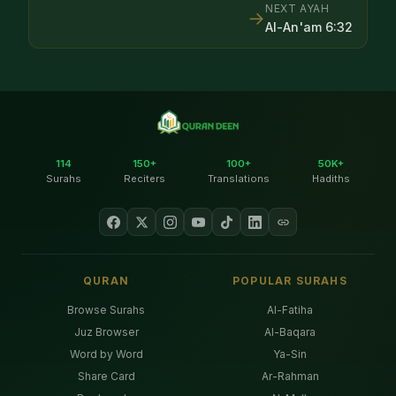
NEXT AYAH
→
Al-An'am
6
:
32
114
150+
100+
50K+
Surahs
Reciters
Translations
Hadiths
QURAN
POPULAR SURAHS
Browse Surahs
Al-Fatiha
Juz Browser
Al-Baqara
Word by Word
Ya-Sin
Share Card
Ar-Rahman