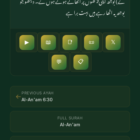
کے) بوجھ اپنی پیٹھوں پر اٹھائے ہوئے ہوں گے۔ دیکھو جو
بوجھ یہ اٹھا رہے ہیں بہت برا ہے
▶
📖
📑
📜
𝕏
📋
💬
PREVIOUS AYAH
←
Al-An'am
6
:
30
FULL SURAH
Al-An'am