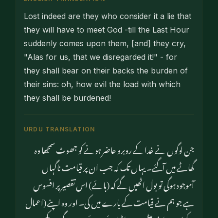
Lost indeed are they who consider it a lie that
they will have to meet God -till the Last Hour
suddenly comes upon them, [and] they cry,
"Alas for us, that we disregarded it!" - for
they shall bear on their backs the burden of
their sins: oh, how evil the load with which
they shall be burdened!
URDU TRANSLATION
جن لوگوں نے خدا کے روبرو حاضر ہونے کو جھوٹ سمجھا وہ
گھاٹے میں آگئے۔ یہاں تک کہ جب ان پر قیامت ناگہاں
آموجود ہوگی تو بول اٹھیں گے کہ (ہائے) اس تقصیر پر افسوس
ہے جو ہم نے قیامت کے بارے میں کی۔ اور وہ اپنے (اعمال