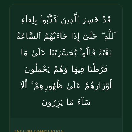
قَدْ خَسِرَ ٱلَّذِينَ كَذَّبُوا۟ بِلِقَآءِ
ٱللَّهِ ۖ حَتَّىٰٓ إِذَا جَآءَتْهُمُ ٱلسَّاعَةُ
بَغْتَةًۭ قَالُوا۟ يَٰحَسْرَتَنَا عَلَىٰ مَا
فَرَّطْنَا فِيهَا وَهُمْ يَحْمِلُونَ
أَوْزَارَهُمْ عَلَىٰ ظُهُورِهِمْ ۚ أَلَا
سَآءَ مَا يَزِرُونَ
ENGLISH TRANSLATION