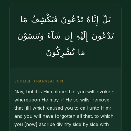
بَلْ إِيَّاهُ تَدْعُونَ فَيَكْشِفُ مَا
تَدْعُونَ إِلَيْهِ إِن شَآءَ وَتَنسَوْنَ
مَا تُشْرِكُونَ
ENGLISH TRANSLATION
Nay, but it is Him alone that you will invoke -
whereupon He may, if He so wills, remove
that [ill] which caused you to call unto Him;
and you will have forgotten all that. to which
you [now] ascribe divinity side by side with