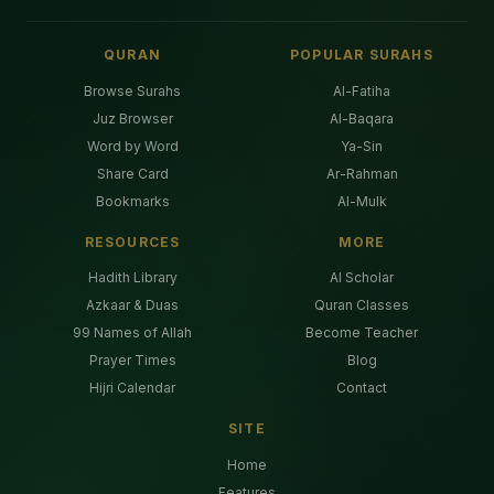
QURAN
POPULAR SURAHS
Browse Surahs
Al-Fatiha
Juz Browser
Al-Baqara
Word by Word
Ya-Sin
Share Card
Ar-Rahman
Bookmarks
Al-Mulk
RESOURCES
MORE
Hadith Library
AI Scholar
Azkaar & Duas
Quran Classes
99 Names of Allah
Become Teacher
Prayer Times
Blog
Hijri Calendar
Contact
SITE
Home
Features