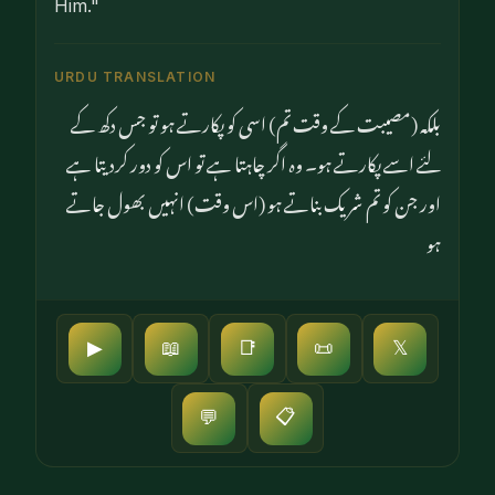
Him."
URDU TRANSLATION
بلکہ (مصیبت کے وقت تم) اسی کو پکارتے ہو تو جس دکھ کے
لئے اسے پکارتے ہو۔ وہ اگر چاہتا ہے تو اس کو دور کردیتا ہے
اور جن کو تم شریک بناتے ہو (اس وقت) انہیں بھول جاتے
ہو
▶
📖
📑
📜
𝕏
📋
💬