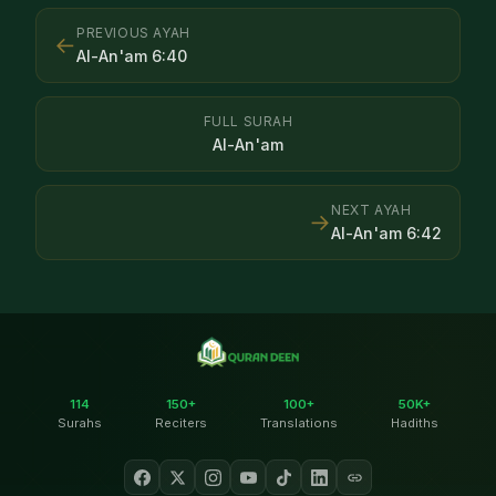
PREVIOUS AYAH
←
Al-An'am
6
:
40
FULL SURAH
Al-An'am
NEXT AYAH
→
Al-An'am
6
:
42
114
150+
100+
50K+
Surahs
Reciters
Translations
Hadiths