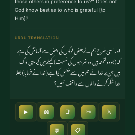
those others in preference to us?" Does not
God know best as to who is grateful [to
Him]?
URDU TRANSLATION
اور اسی طرح ہم نے بعض لوگوں کی بعض سے آزمائش کی ہے
کہ (جو دولتمند ہیں وہ غریبوں کی نسبت) کہتے ہیں کیا یہی لوگ
ہیں جن پر خدا نے ہم میں سے فضل کیا ہے (خدا نے فرمایا) بھلا
خدا شکر کرنے والوں سے واقف نہیں؟
▶
📖
📑
📜
𝕏
📋
💬