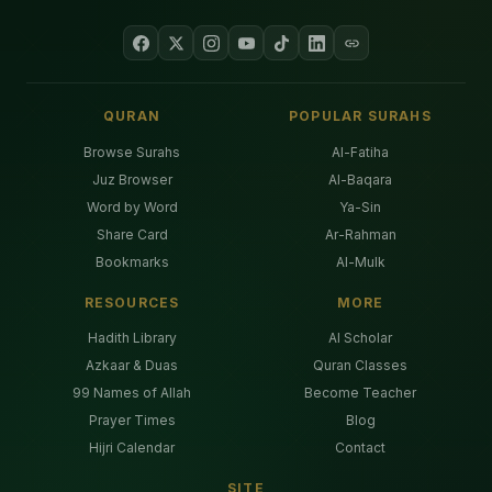
QURAN
POPULAR SURAHS
Browse Surahs
Al-Fatiha
Juz Browser
Al-Baqara
Word by Word
Ya-Sin
Share Card
Ar-Rahman
Bookmarks
Al-Mulk
RESOURCES
MORE
Hadith Library
AI Scholar
Azkaar & Duas
Quran Classes
99 Names of Allah
Become Teacher
Prayer Times
Blog
Hijri Calendar
Contact
SITE