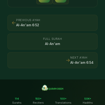
PREVIOUS AYAH
←
Al-An'am
6
:
52
FULL SURAH
Al-An'am
NEXT AYAH
→
Al-An'am
6
:
54
114
150+
100+
50K+
Surahs
Reciters
Translations
Hadiths