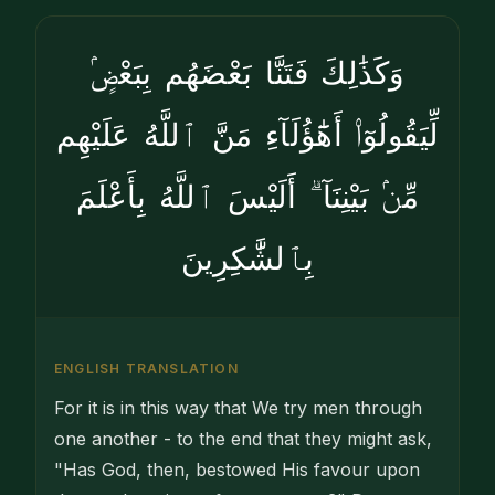
وَكَذَٰلِكَ فَتَنَّا بَعْضَهُم بِبَعْضٍۢ
لِّيَقُولُوٓا۟ أَهَٰٓؤُلَآءِ مَنَّ ٱللَّهُ عَلَيْهِم
مِّنۢ بَيْنِنَآ ۗ أَلَيْسَ ٱللَّهُ بِأَعْلَمَ
بِٱلشَّٰكِرِينَ
ENGLISH TRANSLATION
For it is in this way that We try men through
one another - to the end that they might ask,
"Has God, then, bestowed His favour upon