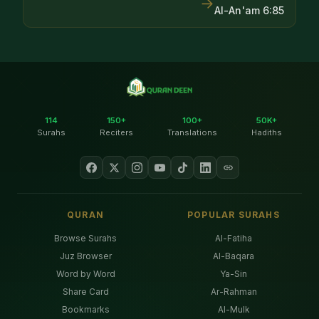
→
Al-An'am
6
:
85
114
150+
100+
50K+
Surahs
Reciters
Translations
Hadiths
QURAN
POPULAR SURAHS
Browse Surahs
Al-Fatiha
Juz Browser
Al-Baqara
Word by Word
Ya-Sin
Share Card
Ar-Rahman
Bookmarks
Al-Mulk