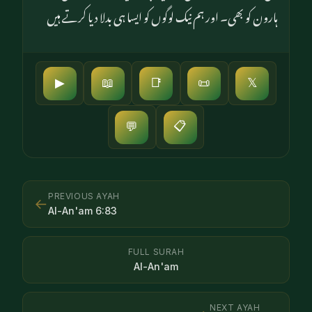
ہارون کو بھی۔ اور ہم نیک لوگوں کو ایسا ہی بدلا دیا کرتے ہیں
▶
📖
📑
📜
𝕏
📋
💬
PREVIOUS AYAH
←
Al-An'am
6
:
83
FULL SURAH
Al-An'am
NEXT AYAH