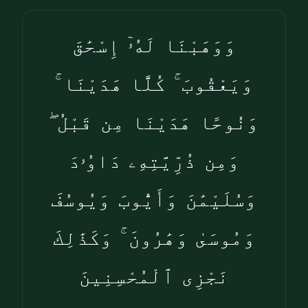
وَوَهَبْنَا لَهُۥٓ إِسْحَٰقَ
وَيَعْقُوبَ ۚ كُلًّا هَدَيْنَا ۚ
وَنُوحًا هَدَيْنَا مِن قَبْلُ ۖ
وَمِن ذُرِّيَّتِهِۦ دَاوُۥدَ
وَسُلَيْمَٰنَ وَأَيُّوبَ وَيُوسُفَ
وَمُوسَىٰ وَهَٰرُونَ ۚ وَكَذَٰلِكَ
نَجْزِى ٱلْمُحْسِنِينَ