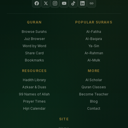
QURAN
POPULAR SURAHS
Browse Surahs
Al-Fatiha
Juz Browser
Al-Baqara
Word by Word
Ya-Sin
Share Card
Ar-Rahman
Bookmarks
Al-Mulk
RESOURCES
MORE
Hadith Library
AI Scholar
Azkaar & Duas
Quran Classes
99 Names of Allah
Become Teacher
Prayer Times
Blog
Hijri Calendar
Contact
SITE