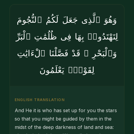
وَهُوَ ٱلَّذِى جَعَلَ لَكُمُ ٱلنُّجُومَ
لِتَهْتَدُوا۟ بِهَا فِى ظُلُمَٰتِ ٱلْبَرِّ
وَٱلْبَحْرِ ۗ قَدْ فَصَّلْنَا ٱلْءَايَٰتِ
لِقَوْمٍۢ يَعْلَمُونَ
ENGLISH TRANSLATION
And He it is who has set up for you the stars
so that you might be guided by them in the
midst of the deep darkness of land and sea: