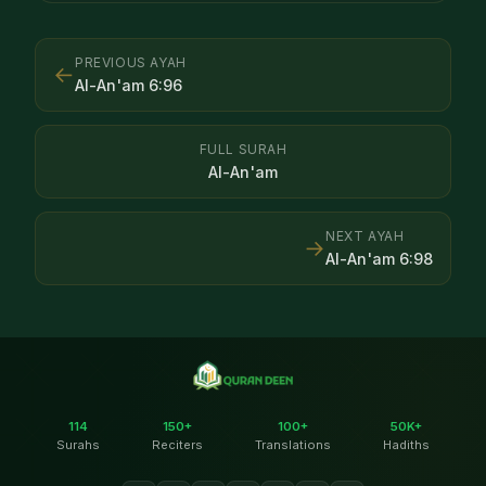
PREVIOUS AYAH
←
Al-An'am
6
:
96
FULL SURAH
Al-An'am
NEXT AYAH
→
Al-An'am
6
:
98
114
150+
100+
50K+
Surahs
Reciters
Translations
Hadiths