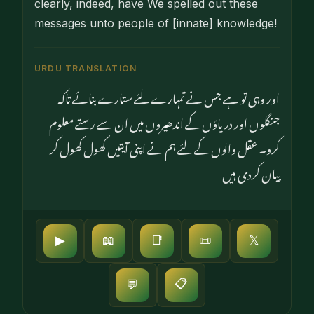
clearly, indeed, have We spelled out these
messages unto people of [innate] knowledge!
URDU TRANSLATION
اور وہی تو ہے جس نے تمہارے لئے ستارے بنائے تاکہ
جنگلوں اور دریاؤں کے اندھیروں میں ان سے رستے معلوم
کرو۔ عقل والوں کے لئے ہم نے اپنی آیتیں کھول کھول کر
بیان کردی ہیں
▶
📖
📑
📜
𝕏
📋
💬