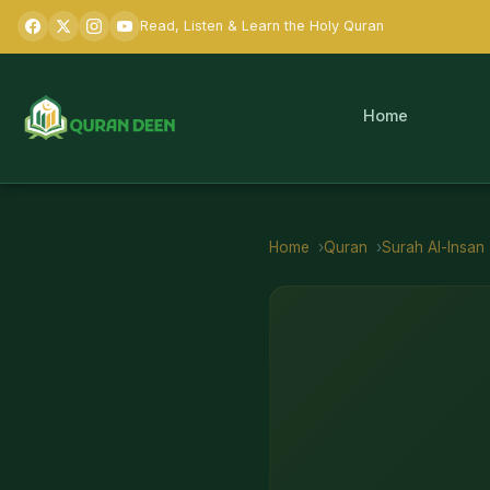
Read, Listen & Learn the Holy Quran
Home
Home
Quran
Surah
Al-Insan