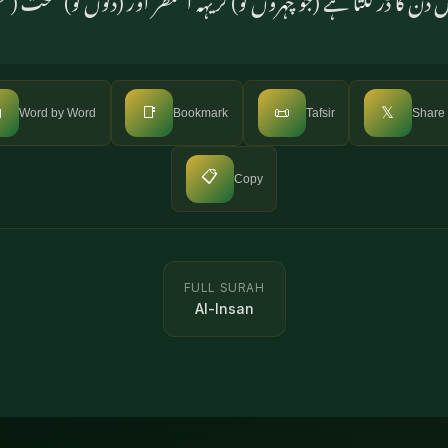

📑
📜
𝕏
Word by Word
Bookmark
Tafsir
Share
📋
Copy
FULL SURAH
Al-Insan