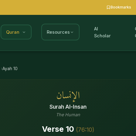
Bookmarks
AI
Quran
Resources
Scholar
Ayah
10
الإنسان
Surah
Al-Insan
The Human
Verse
10
(
76
:
10
)