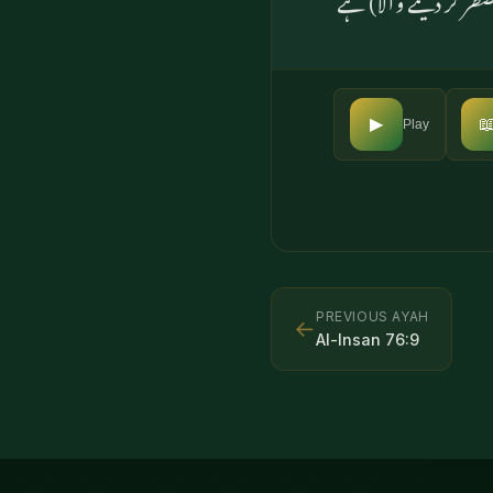

▶
Play
PREVIOUS AYAH
←
Al-Insan
76
:
9