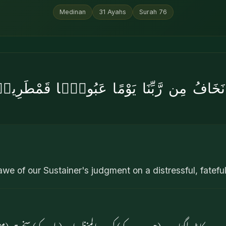
Medinan
31
Ayahs
Surah
76
ا نَخَافُ مِن رَّبِّنَا يَوْمًا عَبُوسًۭا قَمْطَرِي
awe of our Sustainer's judgment on a distressful, fatefu
 دن کا ڈر لگتا ہے (جو چہروں کو) کریہہ المنظر اور (دلوں کو) سخت (م