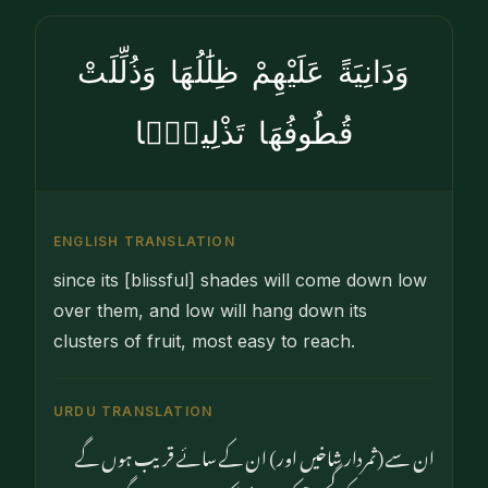
وَدَانِيَةً عَلَيْهِمْ ظِلَٰلُهَا وَذُلِّلَتْ
قُطُوفُهَا تَذْلِيلًۭا
ENGLISH TRANSLATION
since its [blissful] shades will come down low
over them, and low will hang down its
clusters of fruit, most easy to reach.
URDU TRANSLATION
ان سے (ثمردار شاخیں اور) ان کے سائے قریب ہوں گے