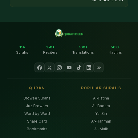
114
150+
100+
50K+
Surahs
Reciters
Translations
Hadiths
QURAN
POPULAR SURAHS
Browse Surahs
Al-Fatiha
Juz Browser
Al-Baqara
Word by Word
Ya-Sin
Share Card
Ar-Rahman
Bookmarks
Al-Mulk