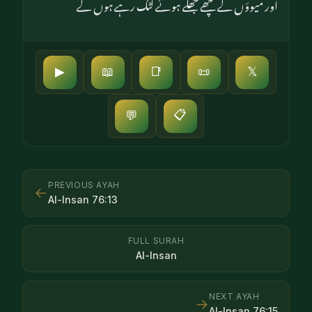
اور میوؤں کے گچھے جھکے ہوئے لٹک رہے ہوں گے
▶
📖
📑
📜
𝕏
📋
💬
PREVIOUS AYAH
←
Al-Insan
76
:
13
FULL SURAH
Al-Insan
NEXT AYAH
→
Al-Insan
76
:
15