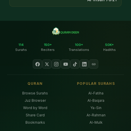
114
150+
100+
50K+
Surahs
Reciters
Translations
Hadiths
QURAN
POPULAR SURAHS
Browse Surahs
Al-Fatiha
Juz Browser
Al-Baqara
Word by Word
Ya-Sin
Share Card
Ar-Rahman
Bookmarks
Al-Mulk