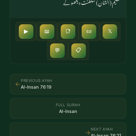
عظیم (الشان) سلطنت دیکھو گے
▶
📖
📑
📜
𝕏
📋
💬
PREVIOUS AYAH
←
Al-Insan
76
:
19
FULL SURAH
Al-Insan
NEXT AYAH
→
Al-Insan
76
:
21