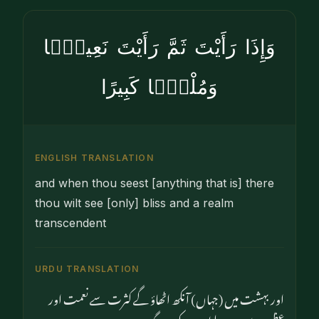
وَإِذَا رَأَيْتَ ثَمَّ رَأَيْتَ نَعِيمًۭا
وَمُلْكًۭا كَبِيرًا
ENGLISH TRANSLATION
and when thou seest [anything that is] there
thou wilt see [only] bliss and a realm
transcendent
URDU TRANSLATION
اور بہشت میں (جہاں) آنکھ اٹھاؤ گے کثرت سے نعمت اور