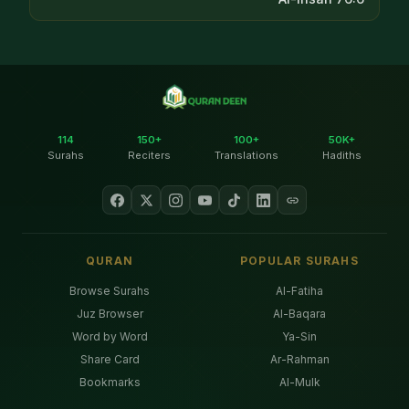
114
150+
100+
50K+
Surahs
Reciters
Translations
Hadiths
QURAN
POPULAR SURAHS
Browse Surahs
Al-Fatiha
Juz Browser
Al-Baqara
Word by Word
Ya-Sin
Share Card
Ar-Rahman
Bookmarks
Al-Mulk