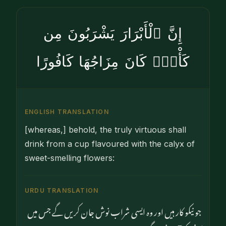
إِنَّ ٱلْأَبْرَارَ يَشْرَبُونَ مِن
كَأْسٍۢ كَانَ مِزَاجُهَا كَافُورًا
ENGLISH TRANSLATION
[whereas,] behold, the truly virtuous shall
drink from a cup flavoured with the calyx of
sweet-smelling flowers:
URDU TRANSLATION
جو نیکو کار ہیں اور وہ ایسی شراب نوش جان کریں گے جس میں